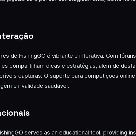
nteração
es de FishingGO é vibrante e interativa. Com fóru
ores compartilham dicas e estratégias, além de dest
críveis capturas. O suporte para competições online 
gem e rivalidade saudável.
cionais
shingGO serves as an educational tool, providing insi