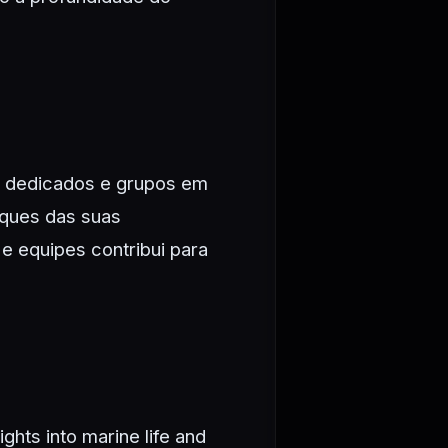
ns dedicados e grupos em
aques das suas
e equipes contribui para
ghts into marine life and