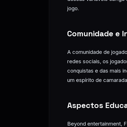
jogo.
Comunidade e I
A comunidade de jogador
redes sociais, os jogad
conquistas e das mais in
um espírito de camarada
Aspectos Educa
Beyond entertainment, Fi