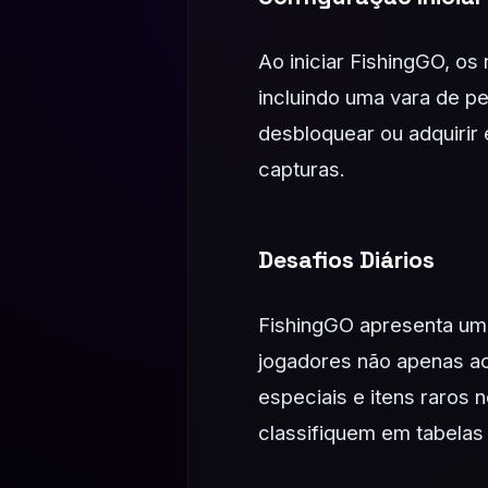
Ao iniciar FishingGO, o
incluindo uma vara de pe
desbloquear ou adquiri
capturas.
Desafios Diários
FishingGO apresenta uma
jogadores não apenas a
especiais e itens raros
classifiquem em tabelas