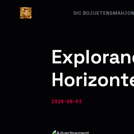
SIC BO
JUETENG
MAHJO
Exploran
Horizont
2026-06-03