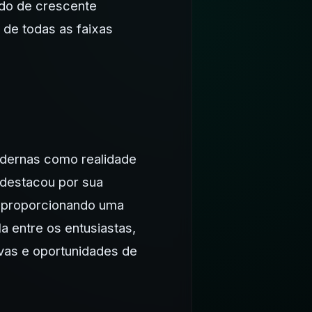
do de crescente
 de todas as faixas
odernas como realidade
 destacou por sua
a, proporcionando uma
a entre os entusiastas,
ivas e oportunidades de