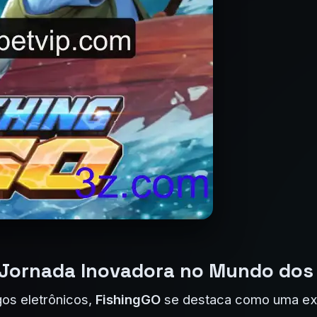
 Jornada Inovadora no Mundo dos
os eletrônicos,
FishingGO
se destaca como uma exp