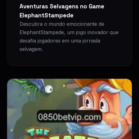
Aventuras Selvagens no Game
ElephantStampede
Descubra o mundo emocionante de
ElephantStampede, um jogo inovador que
desafia jogadores em uma jornada
selvagem.