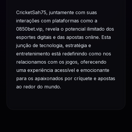
CricketSah75, juntamente com suas
interações com plataformas como a
0850bet.vip, revela o potencial ilimitado dos
esportes digitais e das apostas online. Esta
junção de tecnologia, estratégia e
entretenimento está redefinindo como nos
relacionamos com os jogos, oferecendo
uma experiência acessível e emocionante
para os apaixonados por críquete e apostas
ao redor do mundo.