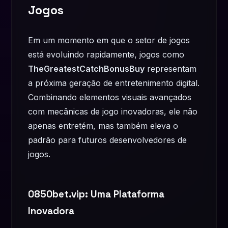
Jogos
Em um momento em que o setor de jogos
está evoluindo rapidamente, jogos como
TheGreatestCatchBonusBuy
representam
a próxima geração de entretenimento digital.
Combinando elementos visuais avançados
com mecânicas de jogo inovadoras, ele não
apenas entretém, mas também eleva o
padrão para futuros desenvolvedores de
jogos.
0850bet.vip: Uma Plataforma
Inovadora