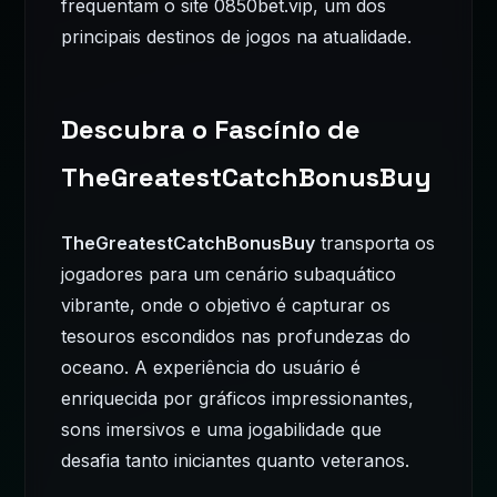
frequentam o site
0850bet.vip
, um dos
principais destinos de jogos na atualidade.
Descubra o Fascínio de
TheGreatestCatchBonusBuy
TheGreatestCatchBonusBuy
transporta os
jogadores para um cenário subaquático
vibrante, onde o objetivo é capturar os
tesouros escondidos nas profundezas do
oceano. A experiência do usuário é
enriquecida por gráficos impressionantes,
sons imersivos e uma jogabilidade que
desafia tanto iniciantes quanto veteranos.