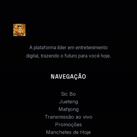
A plataforma líder em entretenimento
digital, trazendo o futuro para você hoje.
NAVEGAÇÃO
Sic Bo
Jueteng
Mahjong
Transmissão ao vivo
Promoções
Manchetes de Hoje