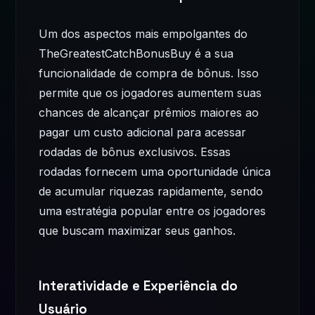
Um dos aspectos mais empolgantes do
TheGreatestCatchBonusBuy é a sua
funcionalidade de compra de bônus. Isso
permite que os jogadores aumentem suas
chances de alcançar prêmios maiores ao
pagar um custo adicional para acessar
rodadas de bônus exclusivos. Essas
rodadas fornecem uma oportunidade única
de acumular riquezas rapidamente, sendo
uma estratégia popular entre os jogadores
que buscam maximizar seus ganhos.
Interatividade e Experiência do
Usuário