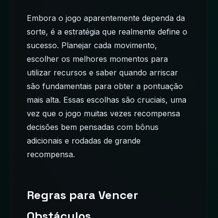
Embora o jogo aparentemente dependa da
sorte, é a estratégia que realmente define o
sucesso. Planejar cada movimento,
escolher os melhores momentos para
utilizar recursos e saber quando arriscar
são fundamentais para obter a pontuação
mais alta. Essas escolhas são cruciais, uma
vez que o jogo muitas vezes recompensa
decisões bem pensadas com bônus
adicionais e rodadas de grande
recompensa.
Regras para Vencer
Obstáculos