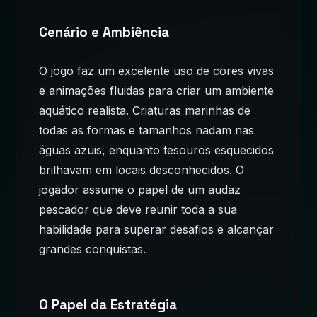
Cenário e Ambiência
O jogo faz um excelente uso de cores vivas
e animações fluidas para criar um ambiente
aquático realista. Criaturas marinhas de
todas as formas e tamanhos nadam nas
águas azuis, enquanto tesouros esquecidos
brilhavam em locais desconhecidos. O
jogador assume o papel de um audaz
pescador que deve reunir toda a sua
habilidade para superar desafios e alcançar
grandes conquistas.
O Papel da Estratégia