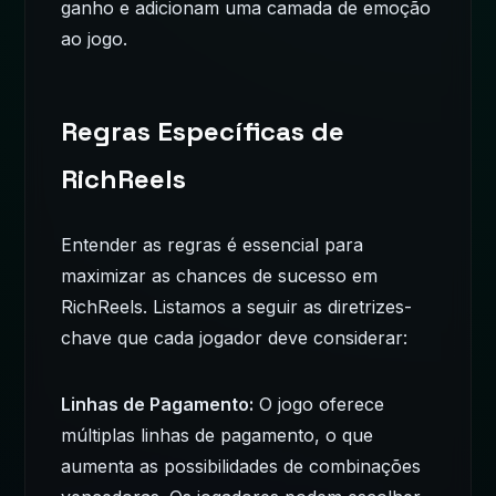
ganho e adicionam uma camada de emoção
ao jogo.
Regras Específicas de
RichReels
Entender as regras é essencial para
maximizar as chances de sucesso em
RichReels. Listamos a seguir as diretrizes-
chave que cada jogador deve considerar:
Linhas de Pagamento:
O jogo oferece
múltiplas linhas de pagamento, o que
aumenta as possibilidades de combinações