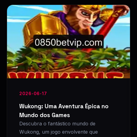
2026-06-17
Wukong: Uma Aventura Épica no
Mundo dos Games
Descubra o fantástico mundo de
Wukong, um jogo envolvente que