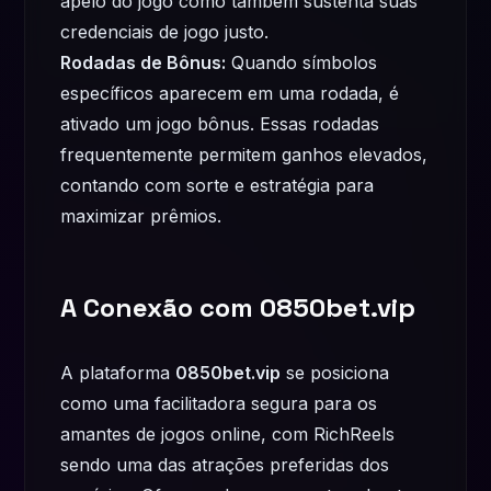
apelo do jogo como também sustenta suas
credenciais de jogo justo.
Rodadas de Bônus:
Quando símbolos
específicos aparecem em uma rodada, é
ativado um jogo bônus. Essas rodadas
frequentemente permitem ganhos elevados,
contando com sorte e estratégia para
maximizar prêmios.
A Conexão com 0850bet.vip
A plataforma
0850bet.vip
se posiciona
como uma facilitadora segura para os
amantes de jogos online, com RichReels
sendo uma das atrações preferidas dos