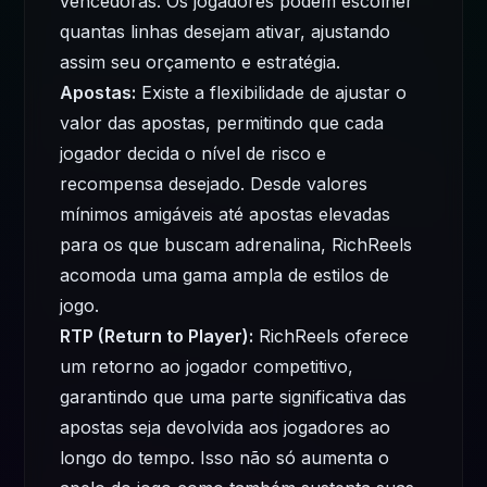
vencedoras. Os jogadores podem escolher
quantas linhas desejam ativar, ajustando
assim seu orçamento e estratégia.
Apostas:
Existe a flexibilidade de ajustar o
valor das apostas, permitindo que cada
jogador decida o nível de risco e
recompensa desejado. Desde valores
mínimos amigáveis até apostas elevadas
para os que buscam adrenalina, RichReels
acomoda uma gama ampla de estilos de
jogo.
RTP (Return to Player):
RichReels oferece
um retorno ao jogador competitivo,
garantindo que uma parte significativa das
apostas seja devolvida aos jogadores ao
longo do tempo. Isso não só aumenta o