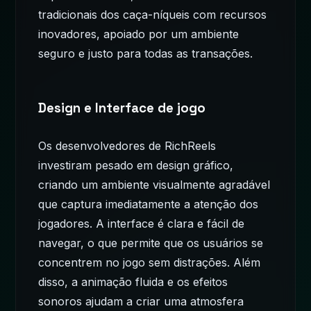
tradicionais dos caça-níqueis com recursos
inovadores, apoiado por um ambiente
seguro e justo para todas as transações.
Design e Interface de jogo
Os desenvolvedores de RichReels
investiram pesado em design gráfico,
criando um ambiente visualmente agradável
que captura imediatamente a atenção dos
jogadores. A interface é clara e fácil de
navegar, o que permite que os usuários se
concentrem no jogo sem distrações. Além
disso, a animação fluida e os efeitos
sonoros ajudam a criar uma atmosfera