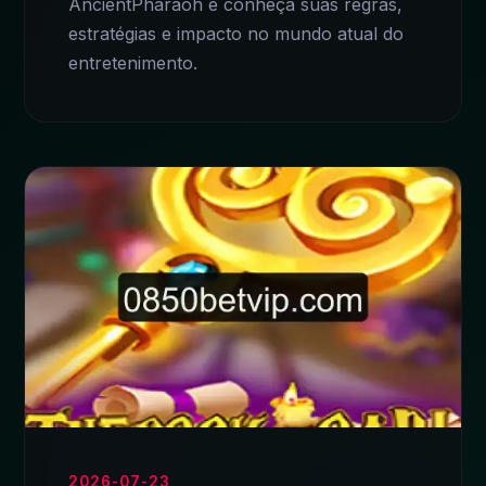
AncientPharaoh e conheça suas regras,
estratégias e impacto no mundo atual do
entretenimento.
2026-07-23