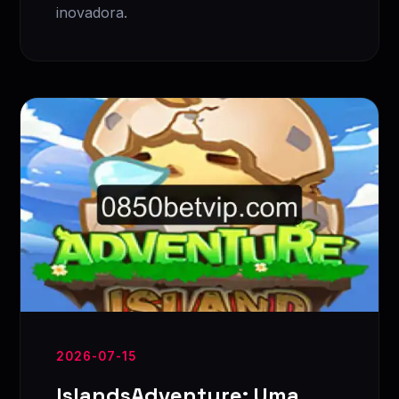
inovadora.
2026-07-15
IslandsAdventure: Uma