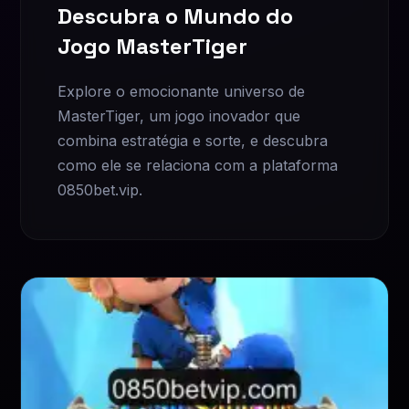
Descubra o Mundo do
Jogo MasterTiger
Explore o emocionante universo de
MasterTiger, um jogo inovador que
combina estratégia e sorte, e descubra
como ele se relaciona com a plataforma
0850bet.vip.