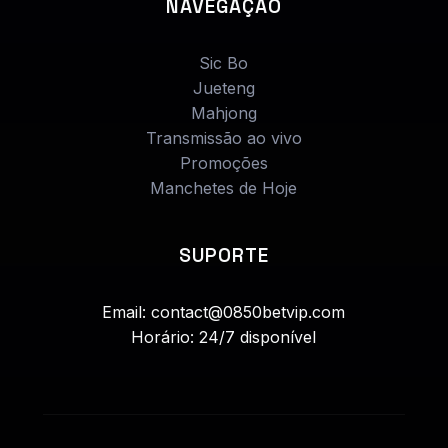
NAVEGAÇÃO
Sic Bo
Jueteng
Mahjong
Transmissão ao vivo
Promoções
Manchetes de Hoje
SUPORTE
Email: contact@0850betvip.com
Horário: 24/7 disponível