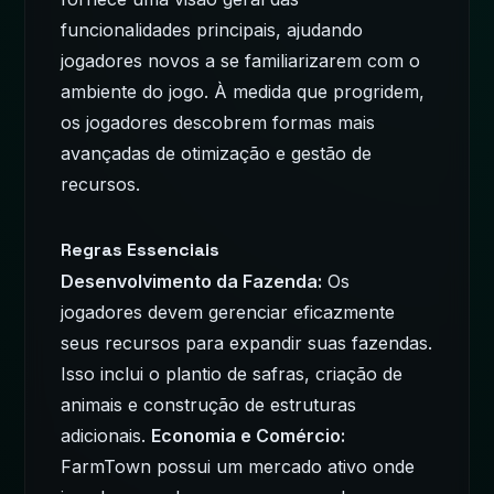
funcionalidades principais, ajudando
jogadores novos a se familiarizarem com o
ambiente do jogo. À medida que progridem,
os jogadores descobrem formas mais
avançadas de otimização e gestão de
recursos.
Regras Essenciais
Desenvolvimento da Fazenda:
Os
jogadores devem gerenciar eficazmente
seus recursos para expandir suas fazendas.
Isso inclui o plantio de safras, criação de
animais e construção de estruturas
adicionais.
Economia e Comércio:
FarmTown possui um mercado ativo onde