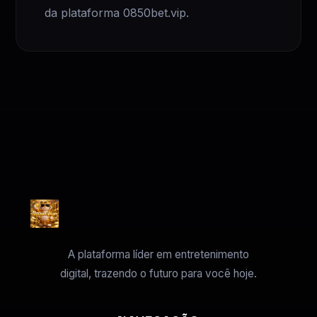
da plataforma 0850bet.vip.
A plataforma líder em entretenimento
digital, trazendo o futuro para você hoje.